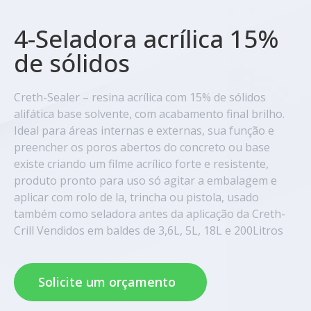
4-Seladora acrílica 15%
de sólidos
Creth-Sealer – resina acrílica com 15% de sólidos
alifática base solvente, com acabamento final brilho.
Ideal para áreas internas e externas, sua função e
preencher os poros abertos do concreto ou base
existe criando um filme acrílico forte e resistente,
produto pronto para uso só agitar a embalagem e
aplicar com rolo de la, trincha ou pistola, usado
também como seladora antes da aplicação da Creth-
Crill Vendidos em baldes de 3,6L, 5L, 18L e 200Litros
Solicite um orçamento