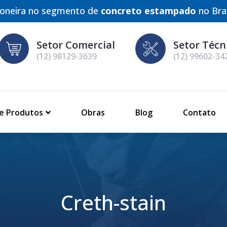
ioneira no segmento de
concreto estampado
no Bras
Setor Comercial
Setor Técn
(12) 98129-3639
(12) 99602-34
de Produtos
Obras
Blog
Contato
Creth-stain