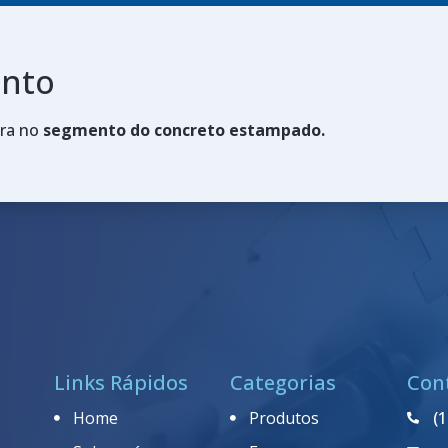
ento
ira no
segmento do concreto estampado.
Links Rápidos
Categorias
Con
Home
Produtos
(