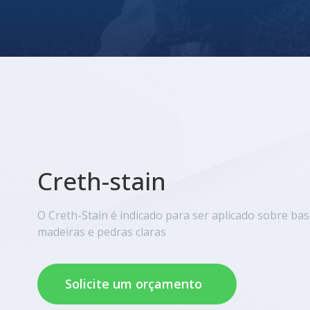
Creth-stain
O Creth-Stain é indicado para ser aplicado sobre ba
madeiras e pedras claras
Solicite um orçamento